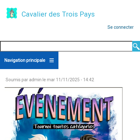
Aller
Cavalier des Trois Pays
au
contenu
MENU
Se connecter
SE
principal
CONNECTER
Search
Navigation principale
Soumis par
admin
le
mar 11/11/2025 - 14:42